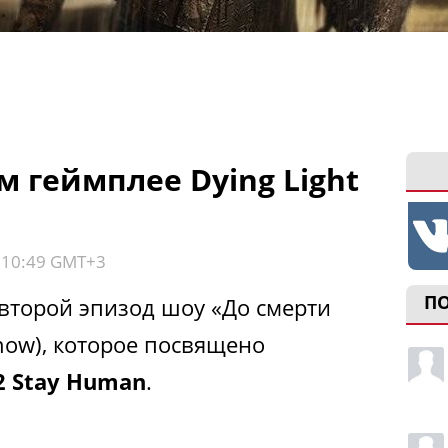
 геймплее Dying Light
, 10:49 GMT+3
П
 второй эпизод шоу «До смерти
Know), которое посвящено
 2 Stay Human
.