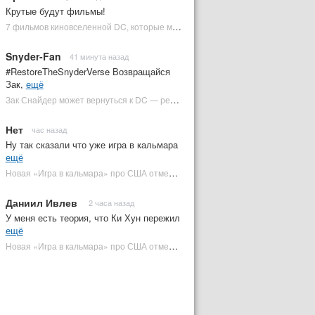
Крутые будут фильмы!
7 фильмов киновселенной DC, которые может снять Зак Снайдер | Plugged In Ru
Snyder-Fan
41 минута назад
#RestoreTheSnyderVerse Возвращайся
Зак,
ещё
Зак Снайдер может вернуться к DC — режиссер общался с Warner Bros. (фото) | Plugged In Ru
Нет
час назад
Ну так сказали что уже игра в кальмара
ещё
Новая «Игра в кальмара» про США отменена | Plugged In Ru
Даниил Ивлев
2 часа назад
У меня есть теория, что Ки Хун пережил
ещё
Новая «Игра в кальмара» про США отменена | Plugged In Ru