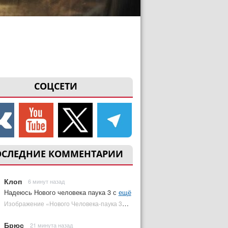
СОЦСЕТИ
ОСЛЕДНИЕ КОММЕНТАРИИ
Клоп
6 минут назад
Надеюсь Нового человека паука 3 с
ещё
Изображение «Нового Человека-паука 3» подтвердило Зловещую шестерку | Plugged In Ru
Брюс
21 минута назад