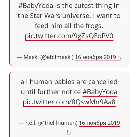
#BabyYoda
is the cutest thing in
the Star Wars universe. I want to
feed him all the frogs.
pic.twitter.com/9gZsQEoPV0
— Meeki (@ebilmeeki)
16 ноября 2019 г.
all human babies are cancelled
until further notice
#BabyYoda
pic.twitter.com/8QswMn9Aa8
— r.e.l. (@thelilhuman)
16 ноября 2019
г.