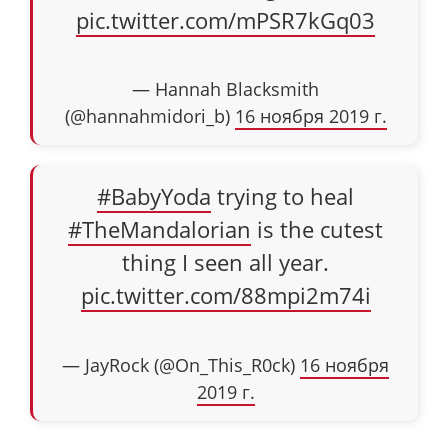
pic.twitter.com/mPSR7kGq03
— Hannah Blacksmith
(@hannahmidori_b)
16 ноября 2019 г.
#BabyYoda
trying to heal
#TheMandalorian
is the cutest
thing I seen all year.
pic.twitter.com/88mpi2m74i
— JayRock (@On_This_R0ck)
16 ноября
2019 г.