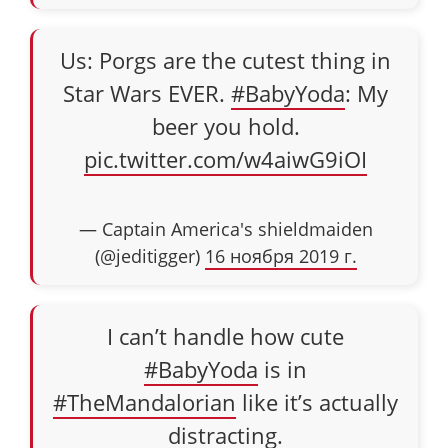
Us: Porgs are the cutest thing in
Star Wars EVER.
#BabyYoda
: My
beer you hold.
pic.twitter.com/w4aiwG9iOI
— Captain America's shieldmaiden
(@jeditigger)
16 ноября 2019 г.
I can’t handle how cute
#BabyYoda
is in
#TheMandalorian
like it’s actually
distracting.