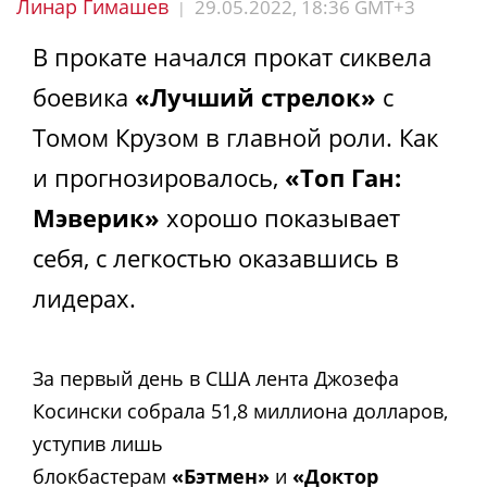
Линар Гимашев
29.05.2022, 18:36 GMT+3
|
В прокате начался прокат сиквела
боевика
«Лучший стрелок»
с
Томом Крузом в главной роли. Как
и прогнозировалось,
«Топ Ган:
Мэверик»
хорошо показывает
себя, с легкостью оказавшись в
лидерах.
За первый день в США лента Джозефа
Косински собрала 51,8 миллиона долларов,
уступив лишь
блокбастерам
«Бэтмен»
и
«Доктор