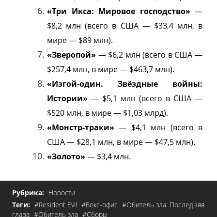
«Три Икса: Мировое господство»
—
$8,2 млн (всего в США — $33,4 млн, в
мире — $89 млн).
«Зверопой»
— $6,2 млн (всего в США —
$257,4 млн, в мире — $463,7 млн).
«Изгой-один. Звёздные войны:
Истории»
— $5,1 млн (всего в США —
$520 млн, в мире — $1,03 млрд).
«Монстр-траки»
— $4,1 млн (всего в
США — $28,1 млн, в мире — $47,5 млн).
«Золото»
— $3,4 млн.
Рубрика:
Новости
Теги:
#Resident Evil
#Бокс-офис
#Обитель зла: Последняя
глава
#Обитель зла
#Сборы