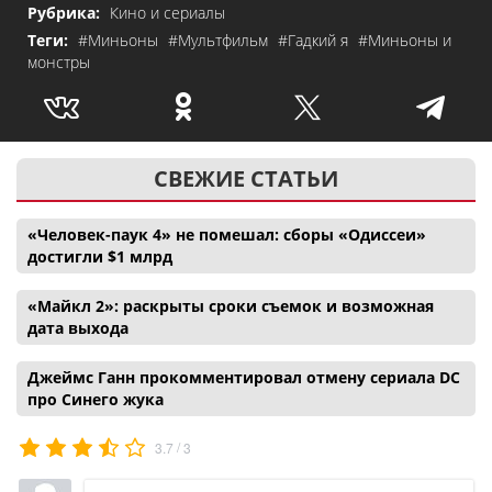
Рубрика:
Кино и сериалы
Теги:
#Миньоны
#Мультфильм
#Гадкий я
#Миньоны и
монстры
СВЕЖИЕ СТАТЬИ
«Человек-паук 4» не помешал: сборы «Одиссеи»
достигли $1 млрд
«Майкл 2»: раскрыты сроки съемок и возможная
дата выхода
Джеймс Ганн прокомментировал отмену сериала DC
про Синего жука
/
3.7
3