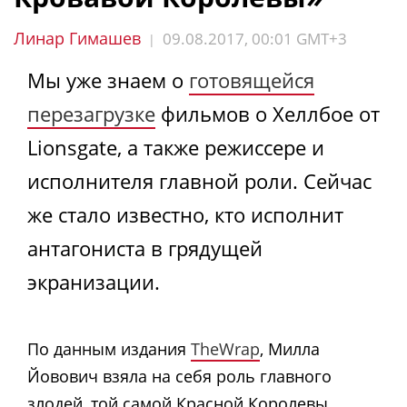
Линар Гимашев
09.08.2017, 00:01 GMT+3
|
Мы уже знаем о
готовящейся
перезагрузке
фильмов о Хеллбое от
Lionsgate, а также режиссере и
исполнителя главной роли. Сейчас
же стало известно, кто исполнит
антагониста в грядущей
экранизации.
По данным издания
TheWrap
, Милла
Йовович взяла на себя роль главного
злодей, той самой Красной Королевы,