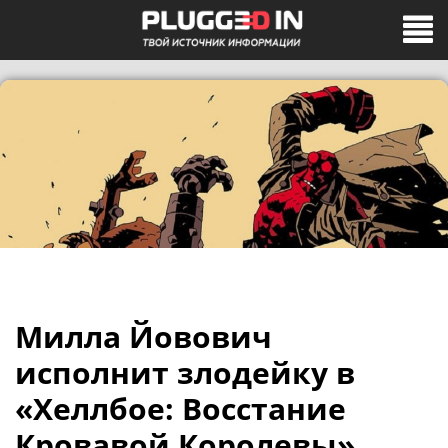
Милла Йовович
исполнит злодейку в
«Хеллбое: Восстание
Кровавой Королевы»