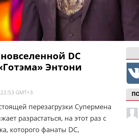
новселенной DC
 «Готэма» Энтони
, 22:53 GMT+3
П
дстоящей перезагрузки Супермена
ает разрастаться, на этот раз с
а, которого фанаты DC,