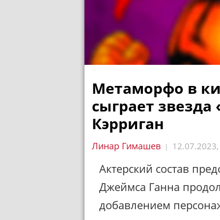
Метаморфо в ки
сыграет звезда
Кэрриган
Линар Гимашев
12.07.2023
|
Актерский состав пре
Джеймса Ганна продолж
добавлением персонаж