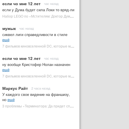
если чо мне 12 лет
час назад
если у Дума будет сила Локи то вряд-ли
Набор LEGO по «Мстителям: Доктор Дум» раскрыл костюм Часового | Plugged In Ru
мужык
час назад
сиквел лиги справедливости в стиле
ещё
7 фильмов киновселенной DC, которые может снять Зак Снайдер | Plugged In Ru
если чо мне 12 лет
час назад
ну вообще Кристофер Нолан назначен
ещё
7 фильмов киновселенной DC, которые может снять Зак Снайдер | Plugged In Ru
Маркус Райт
2 часа назад
У каждого свое видение на франшизу,
но
ещё
3 проблемы «Терминатора: Да придет спаситель», которые испортили фильм | Plugged In Ru