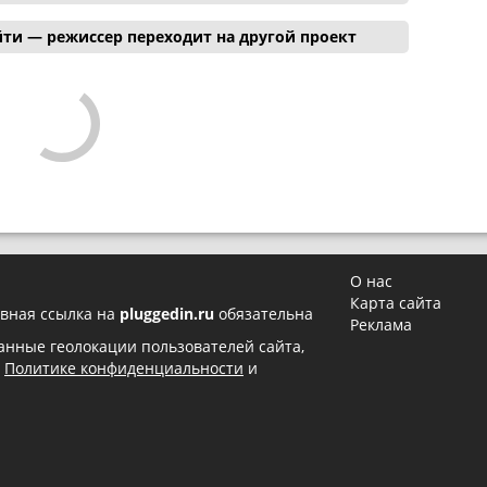
ти — режиссер переходит на другой проект
О нас
Карта сайта
вная ссылка на
pluggedin.ru
обязательна
Реклама
 данные геолокации пользователей сайта,
в
Политике конфиденциальности
и