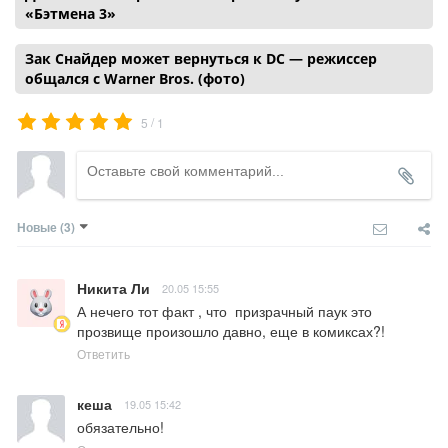
«Бэтмена 3»
Зак Снайдер может вернуться к DC — режиссер
общался с Warner Bros. (фото)
/
5
1
Новые
(3)
Никита Ли
20.05 15:55
А нечего тот факт , что  призрачный паук это 
прозвище произошло давно, еще в комиксах?!
Ответить
кеша
19.05 15:42
обязательно!