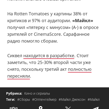
На Rotten Tomatoes у картины 38% от
критиков и 97% от аудитории.
«Майкл»
получил «пятерку с минусом» (A-) в опросе
зрителей от CinemaScore. Сарафанное
радио помогло сборам.
Сиквел
находится в разработке
. Стоит
заметить, что 25-30% второй части уже
снято, поскольку третий акт
полностью
пересняли
.
Рубрика:
Кино и сериалы
Теги:
#Сборы
#Оппенгеймер
#Майкл Джексон
#Майкл