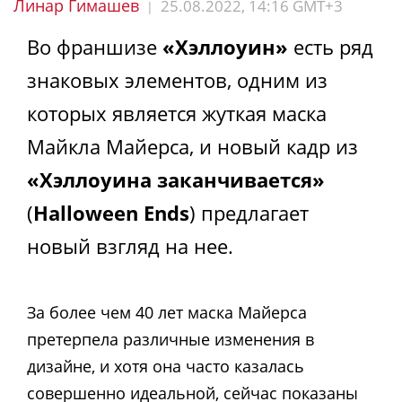
Линар Гимашев
25.08.2022, 14:16 GMT+3
|
Во франшизе
«Хэллоуин»
есть ряд
знаковых элементов, одним из
которых является жуткая маска
Майкла Майерса, и новый кадр из
«Хэллоуина заканчивается»
(
Halloween Ends
) предлагает
новый взгляд на нее.
За более чем 40 лет маска Майерса
претерпела различные изменения в
дизайне, и хотя она часто казалась
совершенно идеальной, сейчас показаны