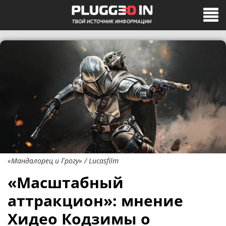
«Мандалорец и Грогу» / Lucasfilm
«Масштабный
аттракцион»: мнение
Хидео Кодзимы о