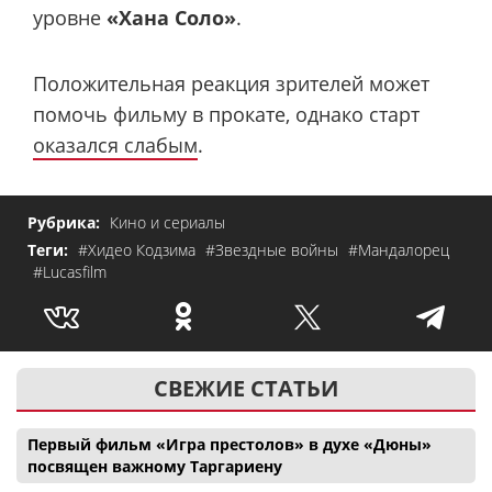
уровне
«Хана Соло»
.
Положительная реакция зрителей может
помочь фильму в прокате, однако старт
оказался слабым
.
Рубрика:
Кино и сериалы
Теги:
#Хидео Кодзима
#Звездные войны
#Мандалорец
#Lucasfilm
СВЕЖИЕ СТАТЬИ
Первый фильм «Игра престолов» в духе «Дюны»
посвящен важному Таргариену