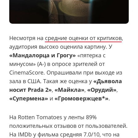
Несмотря на
средние оценки от критиков
,
аудитория высоко оценила картину. У
«Мандалорца и Грогу»
«пятерка с
минусом» (A-) в опросе зрителей от
CinemaScore. Опрашивали при выходе из
зала в США. Такая же оценка у
«Дьявола
носит Prada 2»
,
«Майкла»
,
«Орудий»
,
«Супермена»
и
«Громовержцев*»
.
На Rotten Tomatoes у ленты 89%
положительных отзывов от пользователей.
На IMDb у фильма средняя 7.0/10, что на