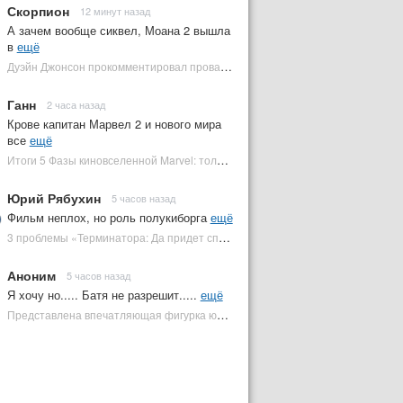
Скорпион
12 минут назад
А зачем вообще сиквел, Моана 2 вышла
в
ещё
Дуэйн Джонсон прокомментировал провал ремейка «Моаны» | Plugged In Ru
Ганн
2 часа назад
Крове капитан Марвел 2 и нового мира
все
ещё
Итоги 5 Фазы киновселенной Marvel: только два фильма сработали | Plugged In Ru
Юрий Рябухин
5 часов назад
Фильм неплох, но роль полукиборга
ещё
3 проблемы «Терминатора: Да придет спаситель», которые испортили фильм | Plugged In Ru
Аноним
5 часов назад
Я хочу но..... Батя не разрешит.....
ещё
Представлена впечатляющая фигурка юного Кратоса за 2125 долларов | Plugged In Ru