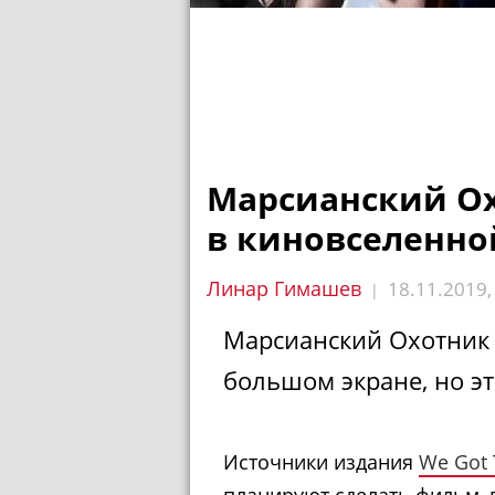
Марсианский О
в киновселенно
Линар Гимашев
18.11.2019
|
Марсианский Охотник 
большом экране, но эт
Источники издания
We Got 
планируют сделать фильм, 