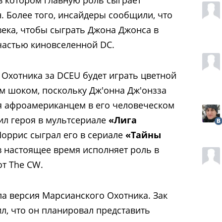
 Более того, инсайдеры сообщили, что
века, чтобы сыграть Джона Джонса в
 частью киновселенной DC.
 Охотника за DCEU будет играть цветной
ым шоком, поскольку Дж'онна Дж'онзза
я афроамериканцем в его человеческом
ил героя в мультсериале
«Лига
Моррис сыграл его в сериале
«Тайны
 в настоящее время исполняет роль в
от The CW.
ла версия Марсианского Охотника. Зак
л, что он планировал представить