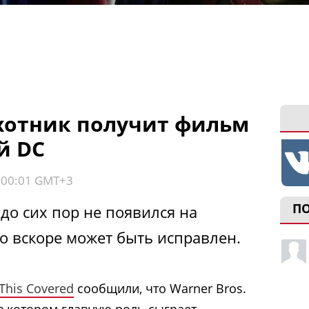
хотник получит фильм
й DC
, 00:01 GMT+3
П
до сих пор не появился на
о вскоре может быть исправлен.
This Covered
сообщили, что Warner Bros.
в котором главную роль сыграет