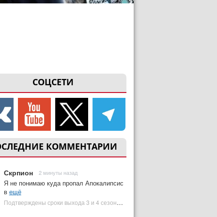
СОЦСЕТИ
ОСЛЕДНИЕ КОММЕНТАРИИ
Скрпион
2 минуты назад
Я не понимаю куда пропал Апокалипсис
в
ещё
Подтверждены сроки выхода 3 и 4 сезонов «Людей Икс '97» | Plugged In Ru