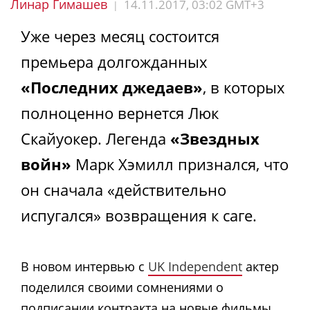
Линар Гимашев
14.11.2017, 03:02 GMT+3
|
Уже через месяц состоится
премьера долгожданных
«Последних джедаев»
, в которых
полноценно вернется Люк
Скайуокер. Легенда
«Звездных
войн»
Марк Хэмилл признался, что
он сначала «действительно
испугался» возвращения к саге.
В новом интервью с
UK Independent
актер
поделился своими сомнениями о
подписании контракта на новые фильмы