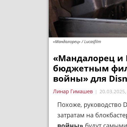
«Мандалорец» / Lucasfilm
«Мандалорец и 
бюджетным фил
войны» для Dis
Линар Гимашев
20.03.2025
|
Похоже, руководство D
затратам на блокбаст
войны»
будут самыми