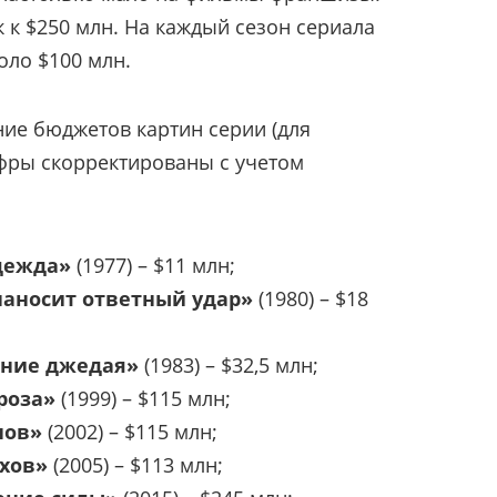
к $250 млн. На каждый сезон сериала
оло $100 млн.
ие бюджетов картин серии (для
фры скорректированы с учетом
адежда»
(1977) – $11 млн;
наносит ответный удар»
(1980) – $18
ение джедая»
(1983) – $32,5 млн;
гроза»
(1999) – $115 млн;
онов»
(2002) – $115 млн;
тхов»
(2005) – $113 млн;