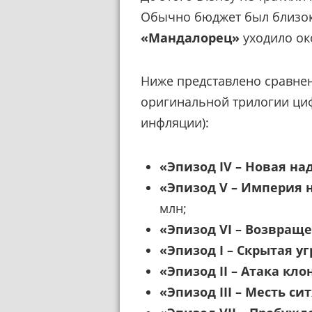
Обычно бюджет был близок 
«Мандалорец»
уходило ок
Ниже представлено сравнен
оригинальной трилогии ци
инфляции):
«Эпизод IV – Новая н
«Эпизод V – Империя 
млн;
«Эпизод VI – Возвращ
«Эпизод I – Скрытая у
«Эпизод II – Атака кл
«Эпизод III – Месть си