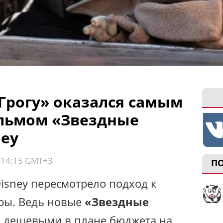
Грогу» оказался самым
ьмом «Звездные
ney
, 14:15 GMT+3
П
isney пересмотрело подход к
еры. Ведь новые
«Звездные
 дешевыми в плане бюджета на