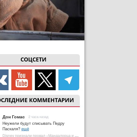
СОЦСЕТИ
ОСЛЕДНИЕ КОММЕНТАРИИ
Дон Гомас
2 часа назад
Неужели будут списывать Педру
Паскаля?
ещё
Disney признали провал «Мандалорца и Грогу» и еще одной новинки | Plugged In Ru