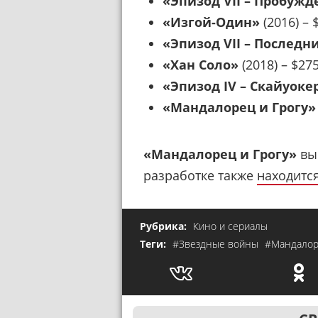
«Эпизод VII – Пробуж
«Изгой-Один»
(2016) – 
«Эпизод VII – Послед
«Хан Соло»
(2018) – $27
«Эпизод IV – Скайуоке
«Мандалорец и Грогу
«Мандалорец и Грогу»
вый
разработке также
находитс
Рубрика:
Кино и сериалы
Теги:
#Звездные войны
#Мандало