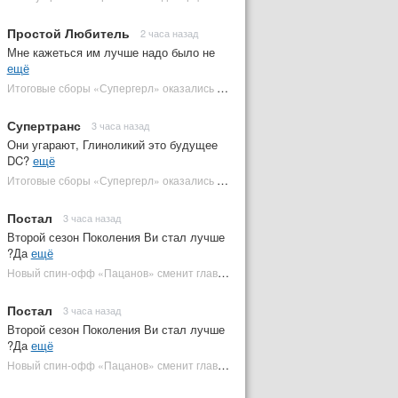
Простой Любитель
2 часа назад
Мне кажеться им лучше надо было не
ещё
Итоговые сборы «Супергерл» оказались худшими для DC за два десятилетия | Plugged In Ru
Супертранс
3 часа назад
Они угарают, Глиноликий это будущее
DC?
ещё
Итоговые сборы «Супергерл» оказались худшими для DC за два десятилетия | Plugged In Ru
Постал
3 часа назад
Второй сезон Поколения Ви стал лучше
?Да
ещё
Новый спин-офф «Пацанов» сменит главного героя | Plugged In Ru
Постал
3 часа назад
Второй сезон Поколения Ви стал лучше
?Да
ещё
Новый спин-офф «Пацанов» сменит главного героя | Plugged In Ru