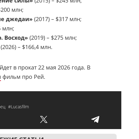
дение силы»
(2015) – $245 млн;
$200 млн;
ние джедаи»
(2017) – $317 млн;
5 млн;
р. Восход»
(2019) – $275 млн;
»
(2026) – $166,4 млн.
дет в прокат 22 мая 2026 года. В
я
фильм про Рей.
рец
#Lucasfilm