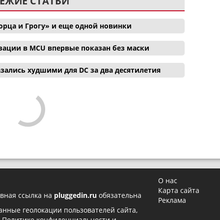
ЕЖИЕ СТАТЬИ
орца и Грогу» и еще одной новинки
зации в MCU впервые показан без маски
зались худшими для DC за два десятилетия
О нас
Карта сайта
вная ссылка на
pluggedin.ru
обязательна
Реклама
 данные геолокации пользователей сайта,
в
Политике конфиденциальности
и