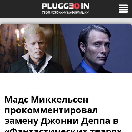
Мадс Миккельсен
прокомментировал
замену Джонни Деппа в
«Фантастических тварях