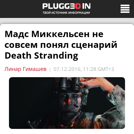
Мадс Миккельсен не
совсем понял сценарий
Death Stranding
Линар Гимашев
07.12.2016, 11:28 GMT+3
|