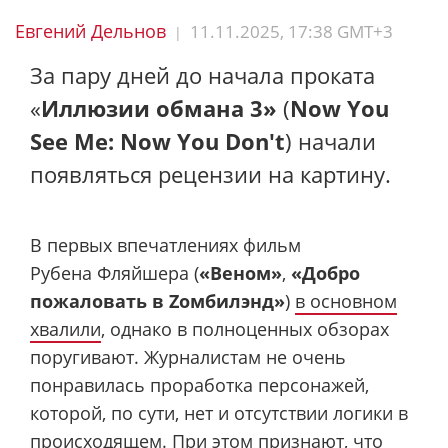
Евгений Дельнов
11.11.2025, 17:38 GMT+3
|
За пару дней до начала проката
«
Иллюзии обмана 3»
(
Now You
See Me: Now You Don't
) начали
появляться рецензии на картину.
В первых впечатлениях фильм
Рубена Фляйшера (
«Веном»
,
«Добро
пожаловать в Zомбилэнд»
)
в основном
хвалили
, однако в полноценных обзорах
поругивают. Журналистам не очень
понравилась проработка персонажей,
которой, по сути, нет и отсутствии логики в
происходящем. При этом признают, что