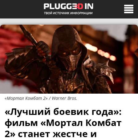
«Мортал Комбат 2» / Warner Bros.
«Лучший боевик года»:
фильм «Мортал Комбат
2» станет жестче и