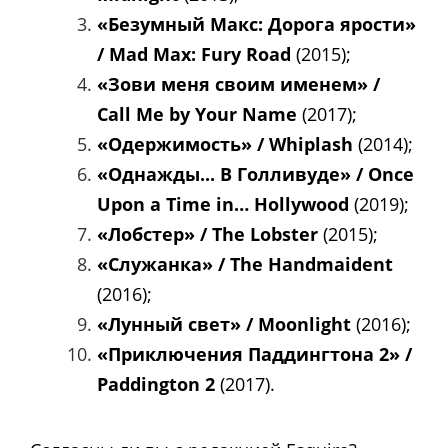
«Безумный Макс: Дорога ярости»
/ Mad Max: Fury Road
(2015);
«Зови меня своим именем» /
Call Me by Your Name
(2017);
«Одержимость» / Whiplash
(2014);
«Однажды... В Голливуде» / Once
Upon a Time in… Hollywood
(2019);
«Лобстер» / The Lobster
(2015);
«Служанка» / The Handmaident
(2016);
«Лунный свет» / Moonlight
(2016);
«Приключения Паддингтона 2» /
Paddington 2
(2017).