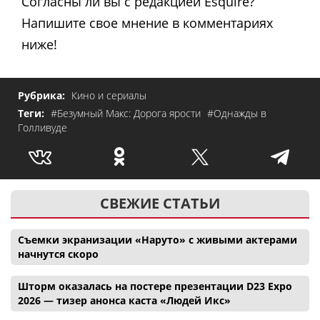
Согласны ли вы с редакцией Esquire?
Напишите свое мнение в комментариях
ниже!
Рубрика:
Кино и сериалы
Теги:
#Безумный Макс: Дорога ярости
#Однажды в
Голливуде
СВЕЖИЕ СТАТЬИ
Съемки экранизации «Наруто» с живыми актерами
начнутся скоро
Шторм оказалась на постере презентации D23 Expo
2026 — тизер анонса каста «Людей Икс»