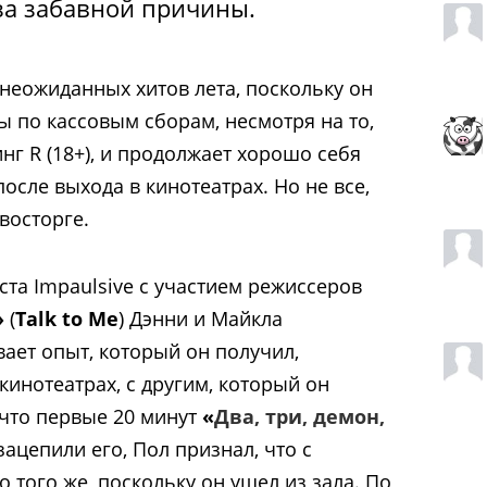
за забавной причины.
 неожиданных хитов лета, поскольку он
 по кассовым сборам, несмотря на то,
нг R (18+), и продолжает хорошо себя
после выхода в кинотеатрах. Но не все,
 восторге.
ста Impaulsive с участием режиссеров
»
(
Talk to Me
) Дэнни и Майкла
ает опыт, который он получил,
кинотеатрах, с другим, который он
 что первые 20 минут
«
Два, три, демон,
ацепили его, Пол признал, что с
 того же, поскольку он ушел из зала. По