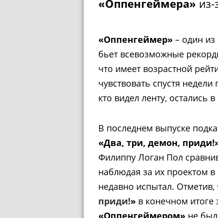
«Оппенгеймера»
из-
«Оппенгеймер»
– один из
бьет всевозможные рекорды
что имеет возрастной рейти
чувствовать спустя недели 
кто видел ленту, остались в
В последнем выпуске подка
«Два, три, демон, приди!
Филиппу Логан Пол сравнив
наблюдая за их проектом в 
недавно испытал. Отметив,
приди!
»
в конечном итоге з
«Оппенгеймером»
не было