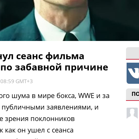
нул сеанс фильма
по забавной причине
, 08:59 GMT+3
П
ого шума в мире бокса, WWE и за
 публичными заявлениями, и
ле зрения поклонников
к как он ушел с сеанса