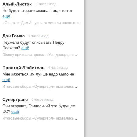
Алый-Листок
2 часа назад
Не будет второго сезона. Так, что тот
ещё
«Спартак: Дом Ашура» отменили после первого сезона | Plugged In Ru
Дон Гомас
4 часа назад
Неужели будут списывать Педру
Паскаля?
ещё
Disney признали провал «Мандалорца и Грогу» и еще одной новинки | Plugged In Ru
Простой Любитель
4 часа назад
Мне кажеться им лучше надо было не
ещё
Итоговые сборы «Супергерл» оказались худшими для DC за два десятилетия | Plugged In Ru
Супертранс
5 часов назад
Они угарают, Глиноликий это будущее
DC?
ещё
Итоговые сборы «Супергерл» оказались худшими для DC за два десятилетия | Plugged In Ru