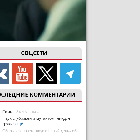
СОЦСЕТИ
ОСЛЕДНИЕ КОММЕНТАРИИ
Ганн
2 минуты назад
Паук с убийцей и мутантом, ниндзя
"руки"
ещё
Сборы «Человека-паука: Новый день» обошли самый кассовый фильм DC | Plugged In Ru