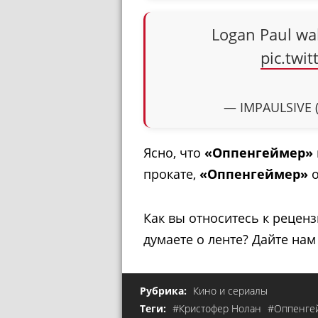
Logan Paul wa
pic.twi
— IMPAULSIVE 
Ясно, что
«Оппенгеймер»
прокате,
«Оппенгеймер»
о
Как вы относитесь к рецен
думаете о ленте? Дайте нам
Рубрика:
Кино и сериалы
Теги:
#Кристофер Нолан
#Оппенге