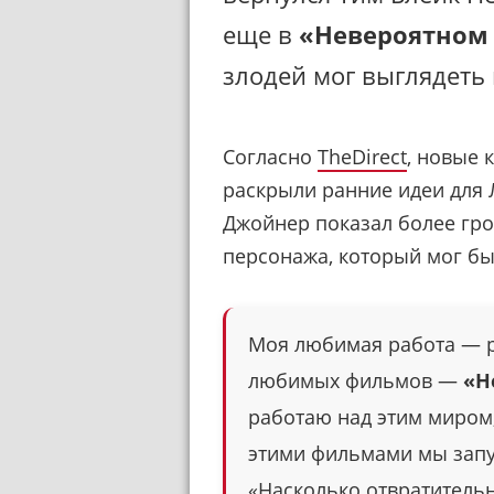
еще в
«Невероятном
злодей мог выглядеть 
Согласно
TheDirect
, новые 
раскрыли ранние идеи для Л
Джойнер показал более гро
персонажа, который мог бы
Моя любимая работа — р
любимых фильмов —
«Н
работаю над этим миром,
этими фильмами мы запу
«Насколько отвратительн