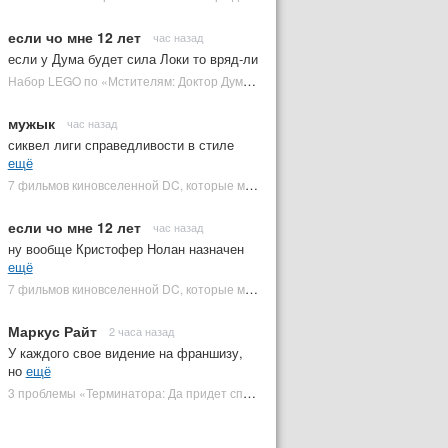
если чо мне 12 лет
час назад
если у Дума будет сила Локи то вряд-ли
Набор LEGO по «Мстителям: Доктор Дум» раскрыл костюм Часового | Plugged In Ru
мужык
час назад
сиквел лиги справедливости в стиле
ещё
7 фильмов киновселенной DC, которые может снять Зак Снайдер | Plugged In Ru
если чо мне 12 лет
час назад
ну вообще Кристофер Нолан назначен
ещё
7 фильмов киновселенной DC, которые может снять Зак Снайдер | Plugged In Ru
Маркус Райт
2 часа назад
У каждого свое видение на франшизу,
но
ещё
3 проблемы «Терминатора: Да придет спаситель», которые испортили фильм | Plugged In Ru