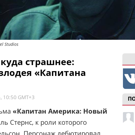
l Studios
 куда страшнее:
злодея «Капитана
5, 10:50 GMT+3
П
льма
«Капитан Америка: Новый
ь Стернс, к роли которого
ельсон. Персонаж дебютировал