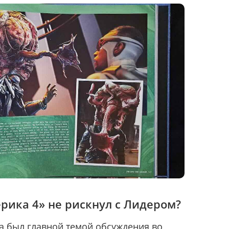
рика 4» не рискнул с Лидером?
ра был главной темой обсуждения во