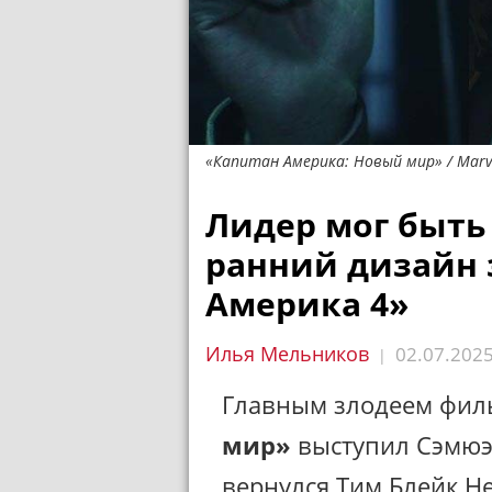
«Капитан Америка: Новый мир» / Marve
Лидер мог быть
ранний дизайн 
Америка 4»
Илья Мельников
02.07.202
|
Главным злодеем фи
мир»
выступил Сэмюэл
вернулся Тим Блейк Н