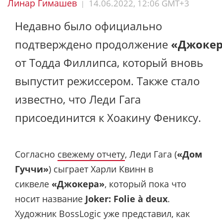
Линар Гимашев
14.06.2022, 12:06 GMT+3
|
Недавно было официально
подтверждено продолжение
«Джокер
от Тодда Филлипса, который вновь
выпустит режиссером. Также стало
известно, что Леди Гага
присоединится к Хоакину Фениксу.
Согласно
свежему отчету
, Леди Гага (
«Дом
Гуччи»
) сыграет Харли Квинн в
сиквеле
«Джокера»
, который пока что
носит название
Joker: Folie à deux
.
Художник BossLogic уже представил, как