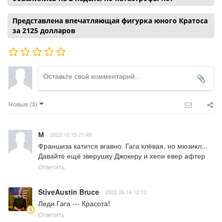
Представлена впечатляющая фигурка юного Кратоса
за 2125 долларов
Новые
(3)
М
2022.10.15 21:49
Франшиза катится вгавно. Гага клёвая, но мюзикл... 
Давайте ещё зверушку Джокеру и хепи евер афтер
Ответить
StiveAustin Bruce
2022.06.14 12:12
Леди Гага --- Красота!
Ответить