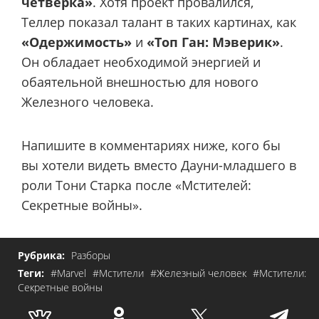
четверка»
. Хотя проект провалился,
Теллер показал талант в таких картинах, как
«Одержимость»
и
«Топ Ган: Мэверик»
.
Он обладает необходимой энергией и
обаятельной внешностью для нового
Железного человека.
Напишите в комментариях ниже, кого бы
вы хотели видеть вместо Дауни-младшего в
роли Тони Старка после «Мстителей:
Секретные войны».
Рубрика:
Разборы
Теги:
#Marvel
#Мстители
#Железный человек
#Мстители:
Секретные войны