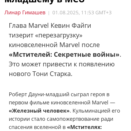
Линар Гимашев
01.08.2025, 11:53 GMT+3
|
Глава Marvel Кевин Файги
тизерит «перезагрузку»
киновселенной Marvel после
«Мстителей: Секретные войны»
.
Это может привести к появлению
нового Тони Старка.
Роберт Дауни-младший сыграл героя в
первом фильме киновселенной Marvel —
«Железный человек»
. Кульминацией его
истории стало самопожертвование ради
спасения вселенной в
«Мстителях: