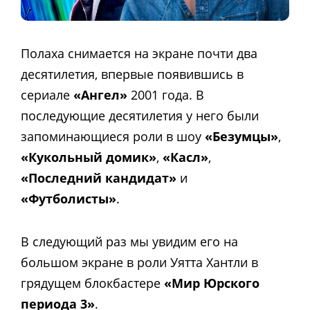
Полаха снимается на экране почти два
десятилетия, впервые появившись в ​​
сериале
«Ангел»
2001 года. В
последующие десятилетия у него были
запоминающиеся роли в шоу
«Безумцы»
,
«Кукольный домик»
,
«Касл»
,
«Последний кандидат»
и
«
Футболисты»
.
В следующий раз мы увидим его на
большом экране в роли Уятта Хантли в
грядущем блокбастере
«Мир Юрского
периода 3»
.