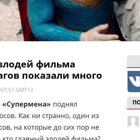
злодей фильма
агов показали много
, 07:51 GMT+3
П
р
«Супермена»
поднял
сов. Как ни странно, один из
ов, на которые до сих пор не
— кто главный злодей фильма?