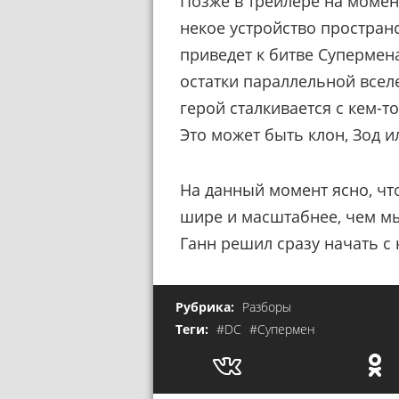
Позже в трейлере на момен
некое устройство пространс
приведет к битве Супермена
остатки параллельной всел
герой сталкивается с кем-то
Это может быть клон, Зод 
На данный момент ясно, чт
шире и масштабнее, чем мы
Ганн решил сразу начать с
Рубрика:
Разборы
Теги:
#DC
#Супермен