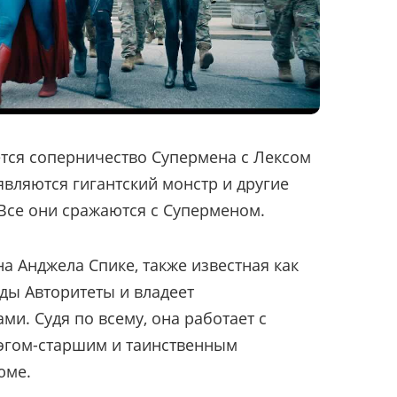
тся соперничество Супермена с Лексом
являются гигантский монстр и другие
Все они сражаются с Суперменом.
а Анджела Спике, также известная как
ды Авторитеты и владеет
и. Судя по всему, она работает с
лэгом-старшим и таинственным
юме.