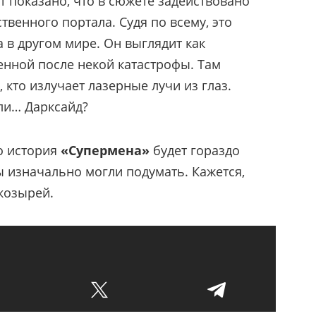
т показано, что в сюжете задействовано
твенного портала. Судя по всему, это
 в другом мире. Он выглядит как
енной после некой катастрофы. Там
, кто излучает лазерные лучи из глаз.
или… Дарксайд?
о история
«Супермена»
будет гораздо
 изначально могли подумать. Кажется,
 козырей.