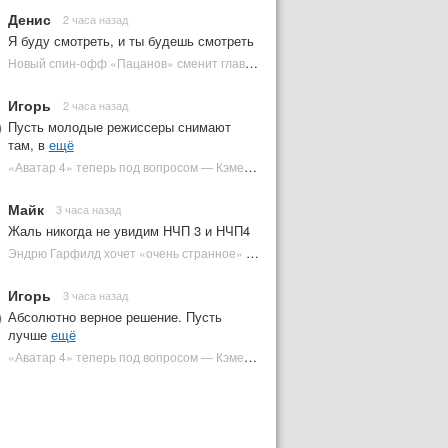
Денис
2 часа назад
Я буду смотреть, и ты будешь смотреть
Новый спин-офф «Пацанов» сменит главного героя | Plugged In Ru
Игорь
2 часа назад
Пусть молодые режиссеры снимают
там, в
ещё
«Аватар 4» теперь под вопросом — Кэмерон решил отойти от продолжения | Plugged In Ru
Майк
3 часа назад
Жаль никогда не увидим НЧП 3 и НЧП4
Эндрю Гарфилд хочет «очень странное» возвращение Человека-паука в MCU | Plugged In Ru
Игорь
3 часа назад
Абсолютно верное решение. Пусть
лучше
ещё
«Аватар 4» теперь под вопросом — Кэмерон решил отойти от продолжения | Plugged In Ru