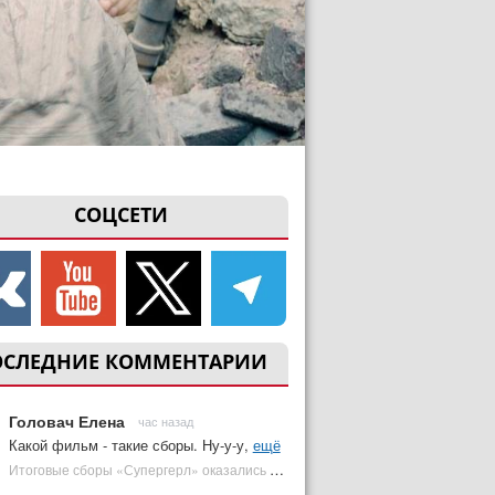
СОЦСЕТИ
ОСЛЕДНИЕ КОММЕНТАРИИ
Головач Елена
час назад
Какой фильм - такие сборы. Ну-у-у,
ещё
Итоговые сборы «Супергерл» оказались худшими для DC за два десятилетия | Plugged In Ru