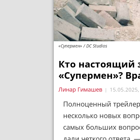
«Супермен» / DC Studios
Кто настоящий 
«Супермен»? Вр
Линар Гимашев
15.05.2025
|
Полноценный трейле
несколько новых вопро
самых больших вопрос
дали четкого ответа, 