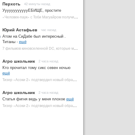
Перхоть
42 минуты назад
УуууууууууууЕБИЩЕ, простите
«Человек-паук» с Тоби Магуайром получил новый постер | Plugged In Ru
Юрий Астафьев
час назад
Атом на СиДабе был интересный .
Титаны -
ещё
7 фильмов киновселенной DC, которые может снять Зак Снайдер | Plugged In Ru
Агро школьник
2 часа назад
Кто прочитал тому сикс севен ночью
ещё
Тизер «Асоки 2» подтвердил новый образ Энакина Скайуокера | Plugged In Ru
Агро школьник
2 часа назад
Статья фигня ведь у меня плохое
ещё
Тизер «Асоки 2» подтвердил новый образ Энакина Скайуокера | Plugged In Ru