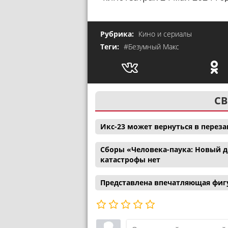
Рубрика:
Кино и сериалы
Теги:
#Безумный Макс
СВ
Икс-23 может вернуться в перез
Сборы «Человека-паука: Новый де
катастрофы нет
Представлена впечатляющая фигу