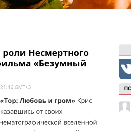
в роли Несмертного
фильма «Безумный
, 21:46 GMT+3
П
«Тор: Любовь и гром»
Крис
тказавшись от своих
инематографической вселенной