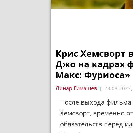
Крис Хемсворт 
Джо на кадрах 
Макс: Фуриоса»
Линар Гимашев
23.08.2022
|
После выхода фильма
Хемсворт, временно о
обязательств перед к