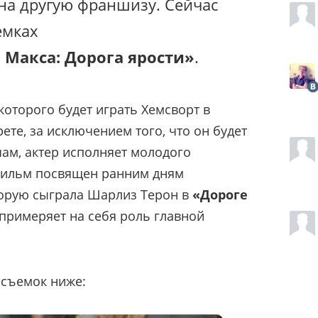
 на другую франшизу. Сейчас
емках
Макса: Дорога ярости»
.
которого будет играть Хемсворт в
рете, за исключением того, что он будет
чам, актер исполняет молодого
фильм посвящен ранним дням
орую сыграла Шарлиз Терон в
«Дороге
 примеряет на себя роль главной
 съемок ниже: