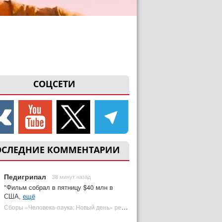
СОЦСЕТИ
ОСЛЕДНИЕ КОММЕНТАРИИ
Педигрипал
38 минут назад
"Фильм собрал в пятницу $40 млн в
США,
ещё
Сборы «Человека-паука: Новый день» резко обвалились на 2 неделе, но катастрофы нет | Plugged In Ru