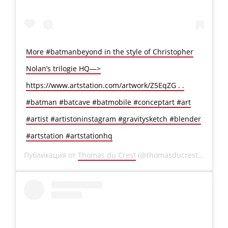
More #batmanbeyond in the style of Christopher
Nolan’s trilogie HQ—>
https://www.artstation.com/artwork/Z5EqZG . .
#batman #batcave #batmobile #conceptart #art
#artist #artistoninstagram #gravitysketch #blender
#artstation #artstationhq
Публикация от
Thomas du Crest
(@thomasducrest)
31 Окт 