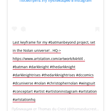
Посмотреть эту публикацию в Instagram
Last keyframe for my #batmanbeyond project, set
in the Nolan universe! . HQ->
https://www.artstation.com/artwork/k4rkXl .
#batman #darkknight #thedarkknight
#darkknightrises #thedarkknightrises #dccomics
#dcuniverse #nolan #christophernolan #wingsuit
#conceptart #artist #artistoninstagram #artstation
#artstationhq
Публикация от
Thomas du Crest
(@thomasducrest)
6 Ноя 2