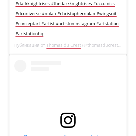
#darkknightrises #thedarkknightrises #dccomics
#dcuniverse #nolan #christophernolan #wingsuit
#conceptart #artist #artistoninstagram #artstation
#artstationhq
Публикация от
Thomas du Crest
(@thomasducrest)
4 Ноя 2