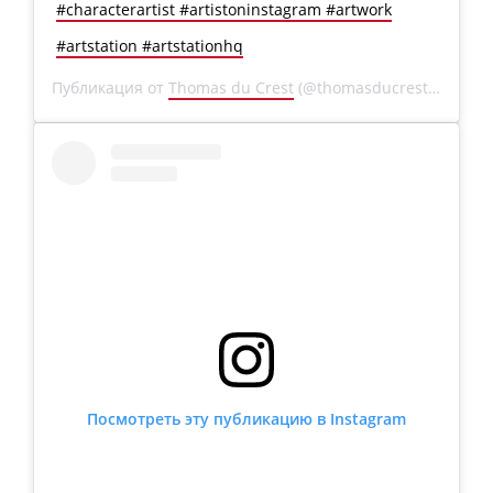
#characterartist #artistoninstagram #artwork
#artstation #artstationhq
Публикация от
Thomas du Crest
(@thomasducrest)
29 Окт 
Посмотреть эту публикацию в Instagram