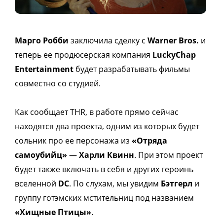
Марго Робби
заключила сделку с
Warner Bros.
и
теперь ее продюсерская компания
LuckyChap
Entertainment
будет разрабатывать фильмы
совместно со студией.
Как сообщает THR, в работе прямо сейчас
находятся два проекта, одним из которых будет
сольник про ее персонажа из
«Отряда
самоубийц»
—
Харли Квинн
. При этом проект
будет также включать в себя и других героинь
вселенной
DC
. По слухам, мы увидим
Бэтгерл
и
группу готэмских мстительниц под названием
«Хищные Птицы»
.