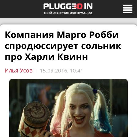
Компания Марго Робби
спродюссирует сольник
про Харли Квинн
Илья Усов
15.09.2016, 10:41
|