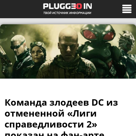
Команда злодеев DC из
отмененной «Лиги
справедливости 2»
показан на фан-арте