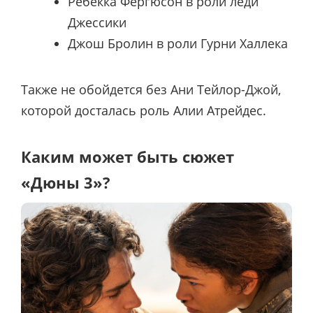
Ребекка Фергюсон в роли леди
Джессики
Джош Бролин в роли Гурни Халлека
Также не обойдется без Ани Тейлор-Джой,
которой досталась роль Алии Атрейдес.
Каким может быть сюжет
«Дюны 3»?