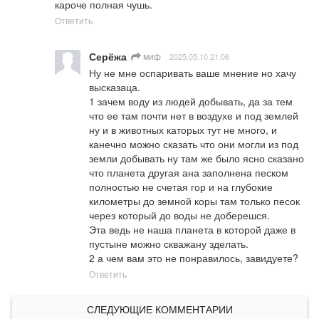
кароче полная чушь.
Ответить
Серёжа
миф
2025.05.10 21:06
Ну не мне оспаривать ваше мнение но хачу 
высказаца.

1 зачем воду из людей добывать, да за тем 
что ее там почти нет в воздухе и под землей 
ну и в животных каторых тут не много, и 
канечно можно сказать что они могли из под 
земли добывать ну там же было ясно сказано 
что планета другая ана заполнена песком 
полностью не счетая гор и на глубокие 
километры до земной коры там только песок 
через который до воды не доберешся.

Эта ведь не наша планета в которой даже в 
пустыне можно скважану зделать.

2 а чем вам это не понравилось, завидуете?
Ответить
СЛЕДУЮЩИЕ КОММЕНТАРИИ