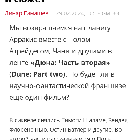
Линар Гимашев
29.02.2024, 10:16 GMT+3
|
Мы возвращаемся на планету
Арракис вместе с Полом
Атрейдесом, Чани и другими в
ленте
«Дюна: Часть вторая»
(
Dune: Part two
). Но будет ли в
научно-фантастической франшизе
еще один фильм?
В сиквеле снялись Тимоти Шаламе, Зендея,
Флоренс Пью, Остин Батлер и другие. Во
второй части рассказывается о Поле