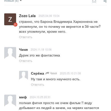
Новые
(6)
Zozo Lala
2025.04.06 15:04
странно, что Барона Владимира Харконнена не 
упомянули, он то почему не вернется в 3й части? 
всех упомянули, кроме него.
Ответить
Чиня
2024.11.18 10:06
Дурик это же фантастика
Ответить
Серёжа
Чиня
2025.05.10 21:08
Ну там и много научного есть.
Ответить
миф
2024.10.25 20:31
полная фигня просто не очем фильм !! воду 
добывают из людей а зачем, на червях катаются 