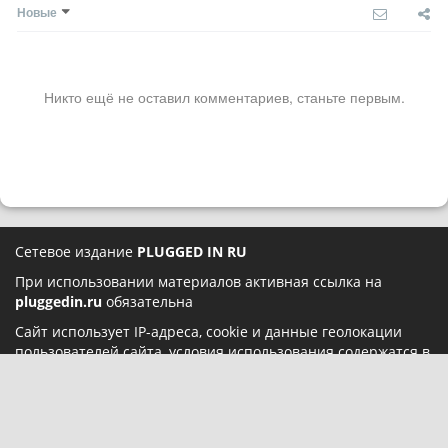
Новые
Никто ещё не оставил комментариев, станьте первым.
Сетевое издание
PLUGGED IN RU
При использовании материалов активная ссылка на
pluggedin.ru
обязательна
Сайт использует IP-адреса, cookie и данные геолокации
пользователей сайта, условия использования содержатся в
Политике конфиденциальности
и
Пользовательском
соглашении
Социальные сети: