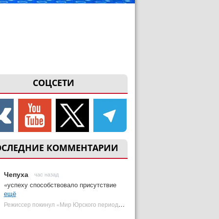
СОЦСЕТИ
ОСЛЕДНИЕ КОММЕНТАРИИ
Чепуха
час назад
«успеху способствовало присутствие
ещё
Режиссер покинул «Мир Юрского периода 5» | Plugged In Ru