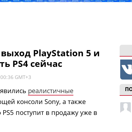
выход PlayStation 5 и
ть PS4 сейчас
, 00:36 GMT+3
П
появились
реалистичные
щей консоли Sony, а также
 PS5 поступит в продажу уже в