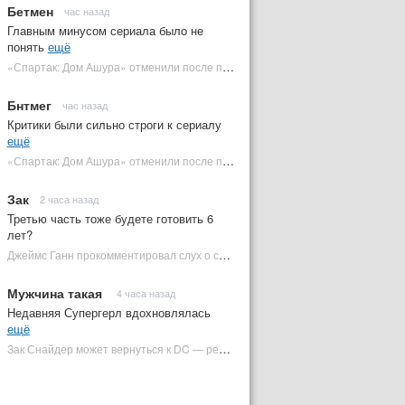
Бетмен
час назад
Главным минусом сериала было не
понять
ещё
«Спартак: Дом Ашура» отменили после первого сезона | Plugged In Ru
Бнтмег
час назад
Критики были сильно строги к сериалу
ещё
«Спартак: Дом Ашура» отменили после первого сезона | Plugged In Ru
Зак
2 часа назад
Третью часть тоже будете готовить 6
лет?
Джеймс Ганн прокомментировал слух о съемках «Бэтмена 3» | Plugged In Ru
Мужчина такая
4 часа назад
Недавняя Супергерл вдохновлялась
ещё
Зак Снайдер может вернуться к DC — режиссер общался с Warner Bros. (фото) | Plugged In Ru