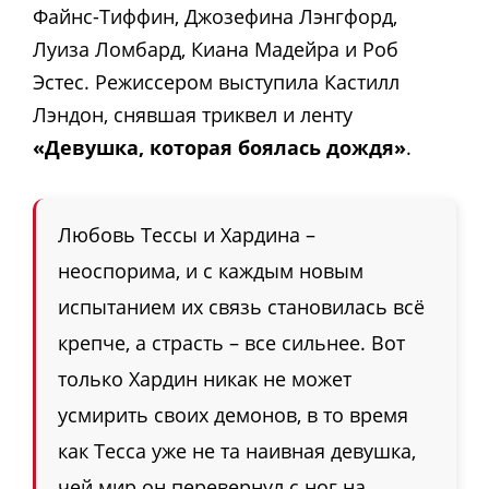
Файнс-Тиффин, Джозефина Лэнгфорд,
Луиза Ломбард, Киана Мадейра и Роб
Эстес. Режиссером выступила Кастилл
Лэндон, снявшая триквел и ленту
«Девушка, которая боялась дождя»
.
Любовь Тессы и Хардина –
неоспорима, и с каждым новым
испытанием их связь становилась всё
крепче, а страсть – все сильнее. Вот
только Хардин никак не может
усмирить своих демонов, в то время
как Тесса уже не та наивная девушка,
чей мир он перевернул с ног на