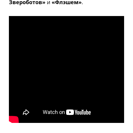
Звероботов»
и
«Флэшем»
.