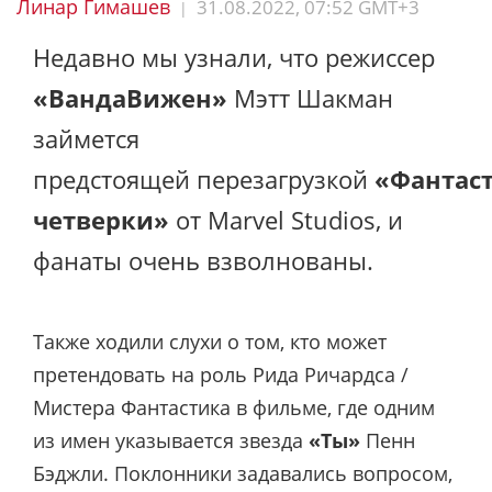
Линар Гимашев
31.08.2022, 07:52 GMT+3
|
Недавно мы узнали, что режиссер
«ВандаВижен»
Мэтт Шакман
займется
предстоящей перезагрузкой
«Фантас
четверки»
от Marvel Studios, и
фанаты очень взволнованы.
Также ходили слухи о том, кто может
претендовать на роль Рида Ричардса /
Мистера Фантастика в фильме, где одним
из имен указывается звезда
«Ты»
Пенн
Бэджли. Поклонники задавались вопросом,