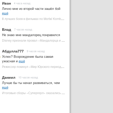
Иван
4 часа назад
Лично мне из второй части зашёл бой
ещё
8 лучших боев в фильмах по Mortal Kombat: от «Смертельной битвы» до «Мортал Комбат 2» | Plugged In Ru
Влад
7 часов назад
Не знаю мне мандалорец понравился
Disney признали провал «Мандалорца и Грогу» и еще одной новинки | Plugged In Ru
Абдулла777
9 часов назад
Успех? Возрождение была самая
ужасная и
ещё
Режиссер покинул «Мир Юрского периода 5» | Plugged In Ru
Даниил
10 часов назад
Лучше бы ты начал развиваться, чем
ещё
Итоговые сборы «Супергерл» оказались худшими для DC за два десятилетия | Plugged In Ru