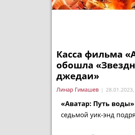
Касса фильма «А
обошла «Звездн
джедаи»
Линар Гимашев
28.01.2023
|
«Аватар: Путь воды»
седьмой уик-энд подря