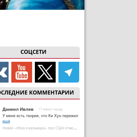
СОЦСЕТИ
ОСЛЕДНИЕ КОММЕНТАРИИ
Даниил Ивлев
17 минут назад
У меня есть теория, что Ки Хун пережил
ещё
Новая «Игра в кальмара» про США отменена | Plugged In Ru