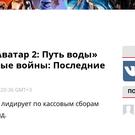
ватар 2: Путь воды»
ые войны: Последние
, 20:36 GMT+3
П
лидирует по кассовым сборам
д.