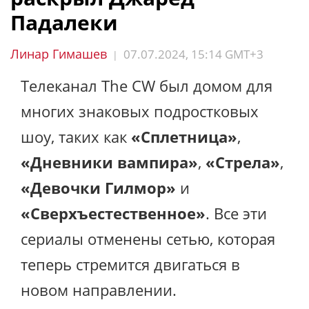
Падалеки
Линар Гимашев
07.07.2024, 15:14 GMT+3
|
Телеканал The CW был домом для
многих знаковых подростковых
шоу, таких как
«Сплетница»
,
«Дневники вампира»
,
«Стрела»
,
«Девочки Гилмор»
и
«Сверхъестественное»
. Все эти
сериалы отменены сетью, которая
теперь стремится двигаться в
новом направлении.