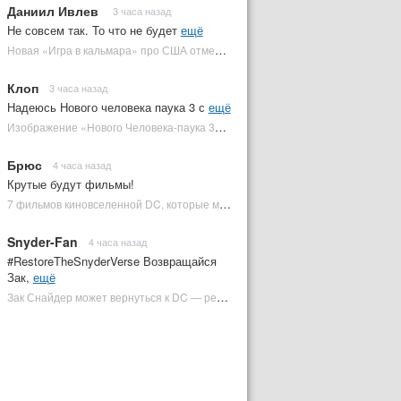
Даниил Ивлев
3 часа назад
Не совсем так. То что не будет
ещё
Новая «Игра в кальмара» про США отменена | Plugged In Ru
Клоп
3 часа назад
Надеюсь Нового человека паука 3 с
ещё
Изображение «Нового Человека-паука 3» подтвердило Зловещую шестерку | Plugged In Ru
Брюс
4 часа назад
Крутые будут фильмы!
7 фильмов киновселенной DC, которые может снять Зак Снайдер | Plugged In Ru
Snyder-Fan
4 часа назад
#RestoreTheSnyderVerse Возвращайся
Зак,
ещё
Зак Снайдер может вернуться к DC — режиссер общался с Warner Bros. (фото) | Plugged In Ru