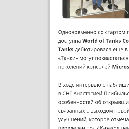
Одновременно со стартом 
доступна
World of Tanks C
Tanks
дебютировала еще в 
«Танки» могут похвастатьс
поколений консолей
Micros
В ходе интервью с паблиш
в СНГ Анастасией Прибыль
особенностей об открывших
связанных с выходом ново
улучшений, которое отмечае
переделан под 4K-разрешен