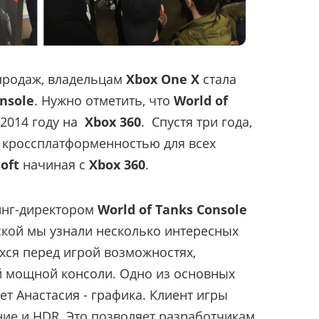
продаж, владельцам
Xbox One X
стала
onsole
. Нужно отметить, что
World of
2014 году на
Xbox 360
. Спустя три года,
я кроссплатформенностью для всех
oft
начиная с
Xbox 360
.
инг-директором
World of Tanks Console
ской мы узнали несколько интересных
ся перед игрой возможностях,
й мощной консоли. Одно из основных
т Анастасия - графика. Клиент игры
ие и HDR. Это позволяет разработчикам