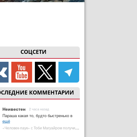
СОЦСЕТИ
ОСЛЕДНИЕ КОММЕНТАРИИ
Неивестен
2 часа назад
Параша какая то, будто быстренько в
ещё
«Человек-паук» с Тоби Магуайром получил новый постер | Plugged In Ru