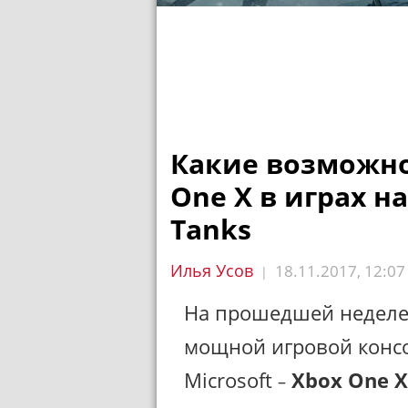
Какие возможно
One X в играх н
Tanks
Илья Усов
18.11.2017, 12:07
|
На прошедшей неделе
мощной игровой консо
Microsoft
Xbox One X
–