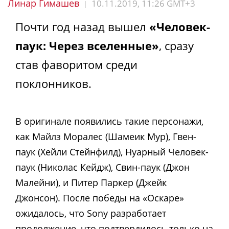
Линар Гимашев
10.11.2019, 11:26 GMT+3
|
Почти год назад вышел
«Человек-
паук: Через вселенные»
, сразу
став фаворитом среди
поклонников.
В оригинале появились такие персонажи,
как Майлз Моралес (Шамеик Мур), Гвен-
паук (Хейли Стейнфилд), Нуарный Человек-
паук (Николас Кейдж), Свин-паук (Джон
Малейни), и Питер Паркер (Джейк
Джонсон). После победы на «Оскаре»
ожидалось, что Sony разработает
продолжение, что подтвердилось только на