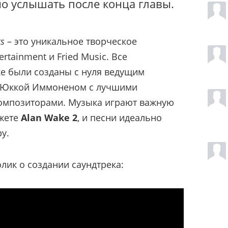
но услышать после конца главы.
gs
– это уникальное творческое
rtainment и Fried Music. Все
е были созданы с нуля ведущим
 Юккой Иммоненом с лучшими
омпозиторами. Музыка играют важную
южете
Alan Wake 2
, и песни идеально
у.
лик о создании саундтрека: