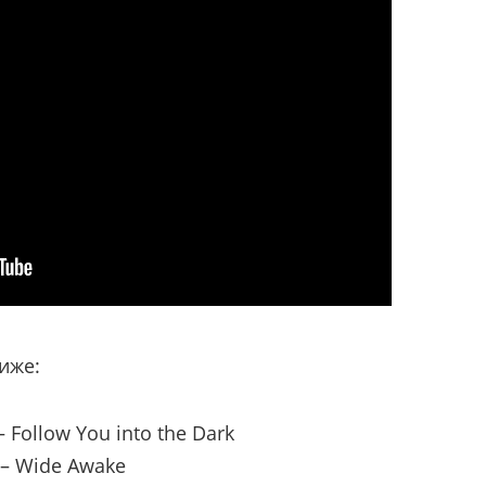
иже:
– Follow You into the Dark
 – Wide Awake