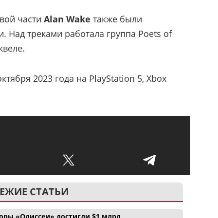
рвой части
Alan Wake
также были
. Над треками работала группа Poets of
иквеле.
ктября 2023 года на PlayStation 5, Xbox
ЕЖИЕ СТАТЬИ
боры «Одиссеи» достигли $1 млрд