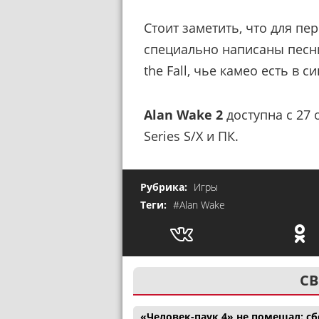
Стоит заметить, что для пе
специально написаны песни
the Fall, чье камео есть в с
Alan Wake 2
доступна с 27 о
Series S/X и ПК.
Рубрика:
Игры
Теги:
#Alan Wake
СВ
«Человек-паук 4» не помешал: с