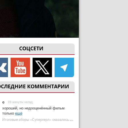
СОЦСЕТИ
ОСЛЕДНИЕ КОММЕНТАРИИ
с
23 минуты назад
хороший, но недооценённый фильм
только
ещё
Итоговые сборы «Супергерл» оказались худшими для DC за два десятилетия | Plugged In Ru