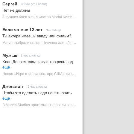
Сергей
33 минуты назад
Нет не должны
8 лучших боев в фильмах по Mortal Kombat: от «Смертельной битвы» до «Мортал Комбат 2» | Plugged In Ru
Если чо мне 12 лет
час назад
Ты актёра имеешь ввиду или фильм?
Marvel выбрали нового Циклопа для «Людей Икс» | Plugged In Ru
Мужык
2 часа назад
Хван Дон-хек снял какую-то хрень под
ещё
Новая «Игра в кальмара» про США отменена | Plugged In Ru
Джонатан
3 часа назад
Чтобы это сделать надо нанять опять
ещё
В Marvel Studios прокомментировали возвращение Канга на экраны | Plugged In Ru