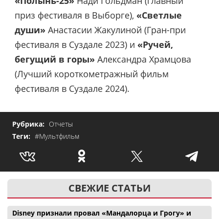
«Полынь-25»
Нади Гольдман (главный
приз фестиваля в Выборге),
«Светлые
души»
Анастасии Жакулиной (Гран-при
фестиваля в Суздале 2023) и
«Ручей,
бегущий в горы»
Александра Храмцова
(Лучший короткометражный фильм
фестиваля в Суздале 2024).
Рубрика:
Отчеты
Теги:
#Мультфильм
СВЕЖИЕ СТАТЬИ
Disney признали провал «Мандалорца и Грогу» и