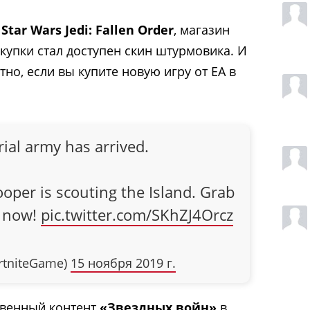
з
Star Wars Jedi: Fallen Order
, магазин
покупки стал доступен скин штурмовика. И
но, если вы купите новую игру от EA в
ial army has arrived.
oper is scouting the Island. Grab
p now!
pic.twitter.com/SKhZJ4Orcz
ortniteGame)
15 ноября 2019 г.
ственный контент
«Звездных войн»
в