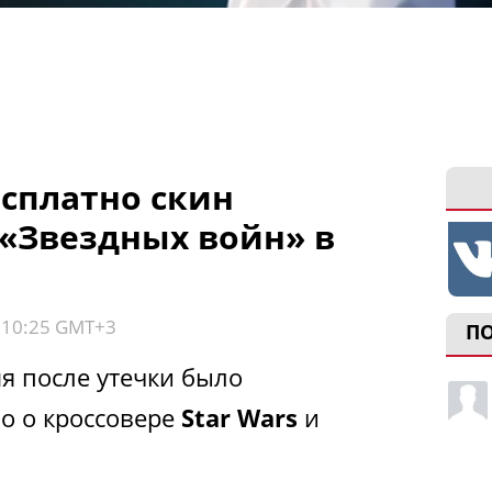
есплатно скин
«Звездных войн» в
, 10:25 GMT+3
П
я после утечки было
о о кроссовере
Star Wars
и