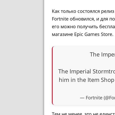
Как только состоялся рели
Fortnite обновился, и для 
его можно получить бесплат
магазине Epic Games Store.
The Imper
The Imperial Stormtro
him in the Item Sho
— Fortnite (@F
Тем не менее, это не един