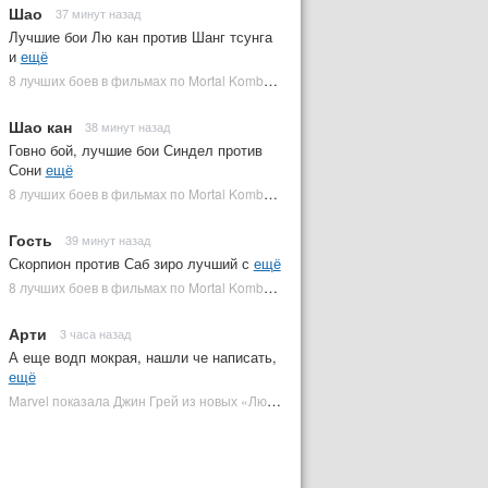
Шао
37 минут назад
Лучшие бои Лю кан против Шанг тсунга
и
ещё
8 лучших боев в фильмах по Mortal Kombat: от «Смертельной битвы» до «Мортал Комбат 2» | Plugged In Ru
Шао кан
38 минут назад
Говно бой, лучшие бои Синдел против
Сони
ещё
8 лучших боев в фильмах по Mortal Kombat: от «Смертельной битвы» до «Мортал Комбат 2» | Plugged In Ru
Гость
39 минут назад
Скорпион против Саб зиро лучший с
ещё
8 лучших боев в фильмах по Mortal Kombat: от «Смертельной битвы» до «Мортал Комбат 2» | Plugged In Ru
Арти
3 часа назад
А еще водп мокрая, нашли че написать,
ещё
Marvel показала Джин Грей из новых «Людей Икс» | Plugged In Ru