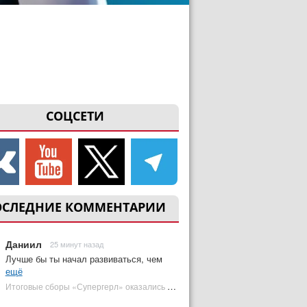
СОЦСЕТИ
ОСЛЕДНИЕ КОММЕНТАРИИ
Даниил
25 минут назад
Лучше бы ты начал развиваться, чем
ещё
Итоговые сборы «Супергерл» оказались худшими для DC за два десятилетия | Plugged In Ru