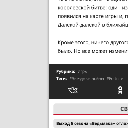
королевской битве: один и
появился на карте игры и, 
Далекой-далекой в ближай
Кроме этого, ничего друго
было. Но все может изменит
Рубрика:
Игры
Теги:
#Звездные войны
#Fortnite
СВ
Выход 5 сезона «Ведьмака» отл