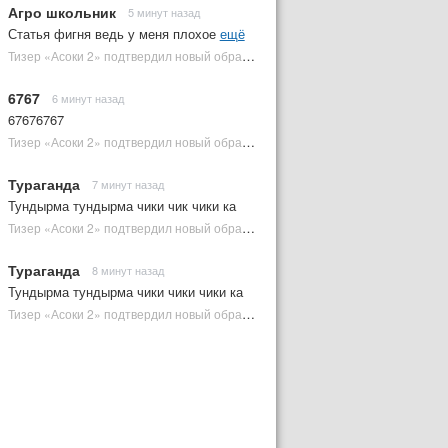
Агро школьник
5 минут назад
Статья фигня ведь у меня плохое
ещё
Тизер «Асоки 2» подтвердил новый образ Энакина Скайуокера | Plugged In Ru
6767
6 минут назад
67676767
Тизер «Асоки 2» подтвердил новый образ Энакина Скайуокера | Plugged In Ru
Тураганда
7 минут назад
Тундырма тундырма чики чик чики ка
Тизер «Асоки 2» подтвердил новый образ Энакина Скайуокера | Plugged In Ru
Тураганда
8 минут назад
Тундырма тундырма чики чики чики ка
Тизер «Асоки 2» подтвердил новый образ Энакина Скайуокера | Plugged In Ru