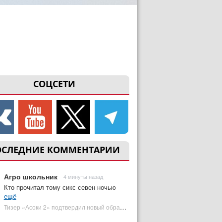
СОЦСЕТИ
ОСЛЕДНИЕ КОММЕНТАРИИ
Агро школьник
4 минуты назад
Кто прочитал тому сикс севен ночью
ещё
Тизер «Асоки 2» подтвердил новый образ Энакина Скайуокера | Plugged In Ru