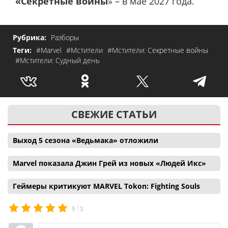
«Секретные войны
» – в мае 2027 года.
Рубрика:
Разборы
Теги:
#Marvel
#Мстители
#Мстители: Секретные войны
#Мстители: Судный день
СВЕЖИЕ СТАТЬИ
Выход 5 сезона «Ведьмака» отложили
Marvel показала Джин Грей из новых «Людей Икс»
Геймеры критикуют MARVEL Tokon: Fighting Souls
/
5
3