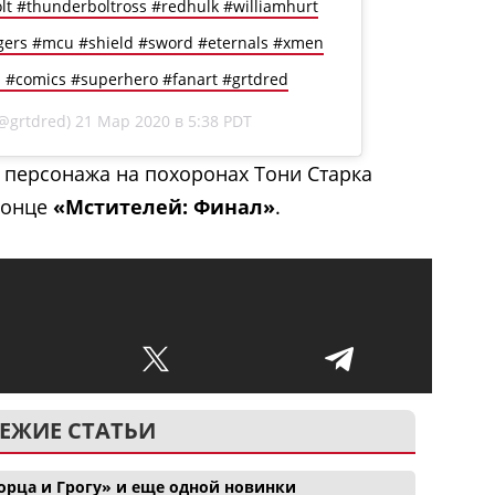
t #thunderboltross #redhulk #williamhurt
gers #mcu #shield #sword #eternals #xmen
 #comics #superhero #fanart #grtdred
@grtdred)
21 Мар 2020 в 5:38 PDT
 персонажа на похоронах Тони Старка
конце
«Мстителей: Финал»
.
ЕЖИЕ СТАТЬИ
орца и Грогу» и еще одной новинки