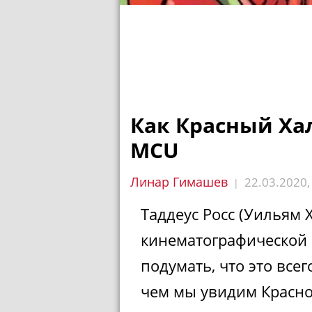
Как Красный Ха
MCU
Линар Гимашев
22.03.2020
|
Таддеус Росс (Уильям 
кинематографической 
подумать, что это все
чем мы увидим Красно