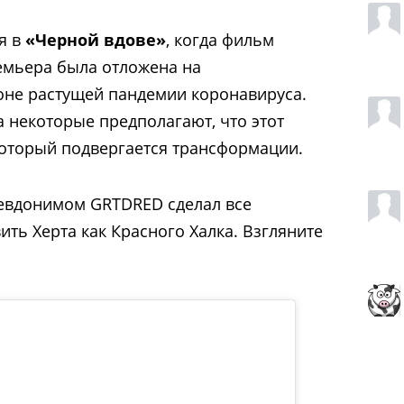
я в
«Черной вдове»
, когда фильм
ремьера была отложена на
оне растущей пандемии коронавируса.
 некоторые предполагают, что этот
который подвергается трансформации.
евдонимом GRTDRED сделал все
ть Херта как Красного Халка. Взгляните