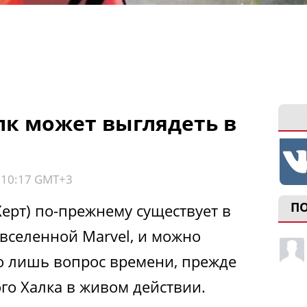
лк может выглядеть в
, 10:17 GMT+3
П
Херт) по-прежнему существует в
вселенной Marvel, и можно
го лишь вопрос времени, прежде
го Халка в живом действии.