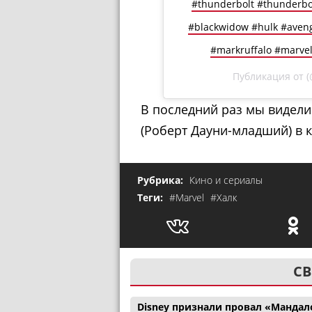
#thunderbolt #thunderbol
#blackwidow #hulk #aven
#markruffalo #marvel
Публикация от
(
В последний раз мы видели
(Роберт Дауни-младший) в 
Рубрика:
Кино и сериалы
Теги:
#Marvel
#Халк
СВ
Disney признали провал «Мандал