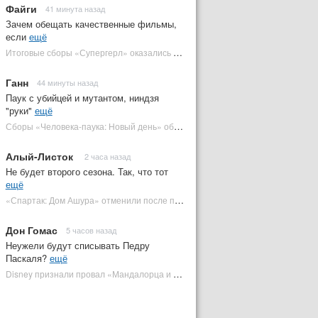
Файги
41 минута назад
Зачем обещать качественные фильмы,
если
ещё
Итоговые сборы «Супергерл» оказались худшими для DC за два десятилетия | Plugged In Ru
Ганн
44 минуты назад
Паук с убийцей и мутантом, ниндзя
"руки"
ещё
Сборы «Человека-паука: Новый день» обошли самый кассовый фильм DC | Plugged In Ru
Алый-Листок
2 часа назад
Не будет второго сезона. Так, что тот
ещё
«Спартак: Дом Ашура» отменили после первого сезона | Plugged In Ru
Дон Гомас
5 часов назад
Неужели будут списывать Педру
Паскаля?
ещё
Disney признали провал «Мандалорца и Грогу» и еще одной новинки | Plugged In Ru