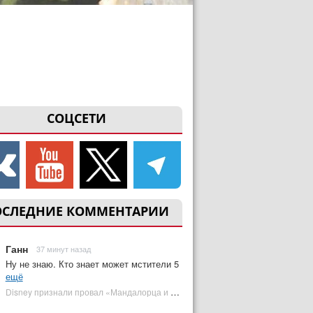
СОЦСЕТИ
ОСЛЕДНИЕ КОММЕНТАРИИ
Ганн
37 минут назад
Ну не знаю. Кто знает может мстители 5
ещё
Disney признали провал «Мандалорца и Грогу» и еще одной новинки | Plugged In Ru