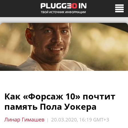
Как «Форсаж 10» почтит
память Пола Уокера
Линар Гимашев
20.03.2020, 16:19 GMT+3
|