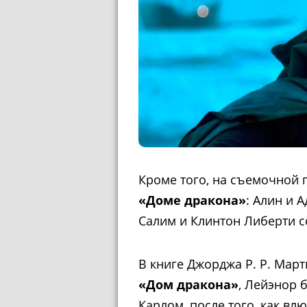
Кроме того, на съемочной 
«Доме дракона»
: Алин и 
Салим и Клинтон Либерти с
В книге Джорджа Р. Р. Мар
«Дом дракона»
, Лейэнор 
Карлом, после того, как вл