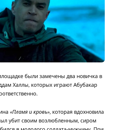
площадке были замечены два новичка в
Аддам Халлы, которых играют Абубакар
оответственно.
тина
«Пламя и кровь»
, которая вдохновила
был убит своим возлюбленным, сиром
юбился в молодого солдата-мужчину. При