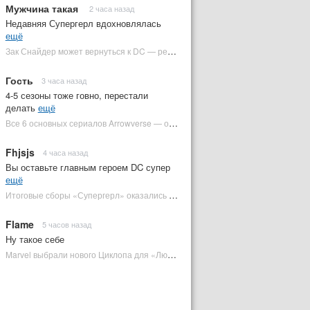
Мужчина такая
2 часа назад
Недавняя Супергерл вдохновлялась
ещё
Зак Снайдер может вернуться к DC — режиссер общался с Warner Bros. (фото) | Plugged In Ru
Гость
3 часа назад
4-5 сезоны тоже говно, перестали
делать
ещё
Все 6 основных сериалов Arrowverse — от худшего к лучшему | Plugged In Ru
Fhjsjs
4 часа назад
Вы оставьте главным героем DC супер
ещё
Итоговые сборы «Супергерл» оказались худшими для DC за два десятилетия | Plugged In Ru
Flame
5 часов назад
Ну такое себе
Marvel выбрали нового Циклопа для «Людей Икс» | Plugged In Ru