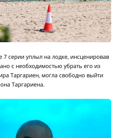
е 7 серии уплыл на лодке, инсценировав
зано с необходимостью убрать его из
нира Таргариен, могла свободно выйти
мона Таргариена.