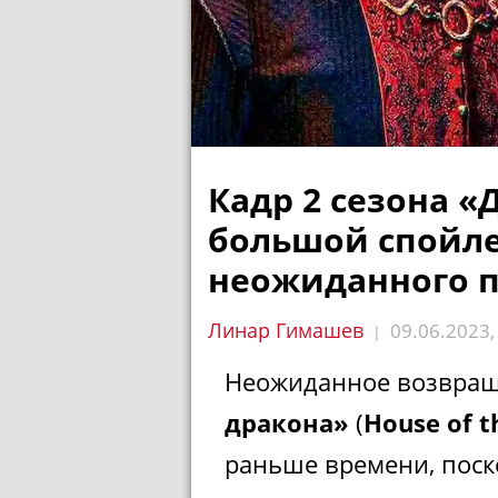
Кадр 2 сезона 
большой спойле
неожиданного 
Линар Гимашев
09.06.2023
|
Неожиданное возвращ
дракона»
(
House of t
раньше времени, поск