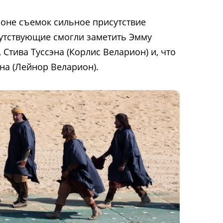
йоне съемок сильное присутствие
утствующие смогли заметить Эмму
 Стива Туссэна (Корлис Веларион) и, что
на (Лейнор Веларион).