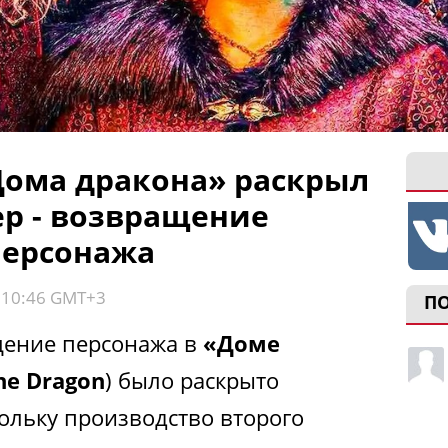
«Дома дракона» раскрыл
р - возвращение
персонажа
, 10:46 GMT+3
П
ение персонажа в
«Доме
he Dragon
) было раскрыто
ольку производство второго