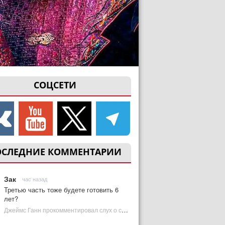
СОЦСЕТИ
ОСЛЕДНИЕ КОММЕНТАРИИ
Зак
час назад
Третью часть тоже будете готовить 6
лет?
Джеймс Ганн прокомментировал слух о съемках «Бэтмена 3» | Plugged In Ru