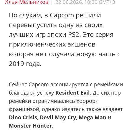
Илья Мельников
22.06.2026, 10:20 GMT+3
|
По слухам, в Capcom решили
перевыпустить одну из своих
лучших игр эпохи PS2. Это серия
приключенческих экшенов,
которая не получала новую часть с
2019 года.
Сейчас Capcom ассоциируется с ремейками
благодаря успеху
Resident Evil
. До сих пор
ремейки ограничивались хоррор-
франшизой, однако издатель также владеет
Dino Crisis
,
Devil May Cry
,
Mega Man
и
Monster Hunter
.