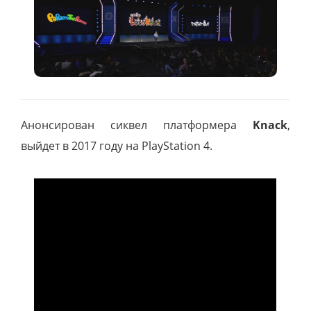
Анонсирован сиквел платформера
Knack
,
выйдет в 2017 году на PlayStation 4.