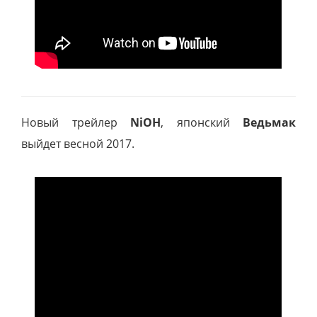
Новый трейлер
NiOH
, японский
Ведьмак
выйдет весной 2017.