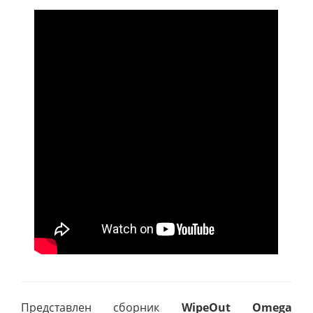
Представлен сборник
WipeOut Omega