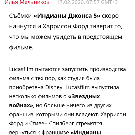
Илья Мельников
17.02.2020, 07:57 GMT+3
|
Съёмки
«Индианы Джонса 5»
скоро
начнутся и Харрисон Форд тизерит то,
что мы можем увидеть в предстоящем
фильме.
Lucasfilm пытаются запустить производства
фильма с тех пор, как студия была
приобретена Disney. Lucasfilm выпустила
несколько фильмов о
«Звездных
войнах»
, но больше ничего из других
франшиз, которыми они владеют. Харрисон
Форд и Стивен Спилберг стремятся
вернуться к франшизе
«Индианы